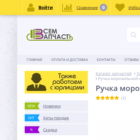
Войти
0
Сравнение
Избр
ГЛАВНАЯ
ОПЛАТА И ДОСТАВКА
КОНТАКТЫ
ОТЗЫВЫ
Каталог запчастей
З
Ручка морозильной 
Ручка моро
(2)
Новинки
NEW
Хиты продаж
ХИТ
Скидки
%