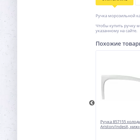
Ручка морозильной ка
Чтобы купить ручку м
указанному на сайте.
Похожие това
1
Ручки холодильника 369551
Ручка 857155 холод
Bosch/Siemens (2шт.)
Ariston/Indesit, ниж