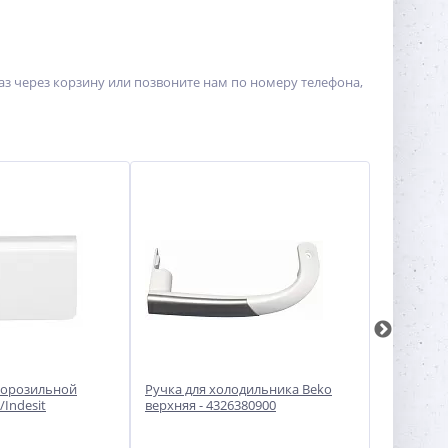
з через корзину или позвоните нам по номеру телефона,
морозильной
Ручка для холодильника Beko
Ручки две
/Indesit
верхняя - 4326380900
холодильн