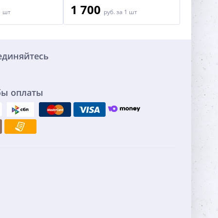
1 700
2 70
1 шт
руб.
за 1 шт
единяйтесь
бы оплаты