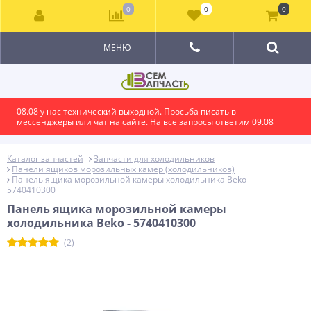
0
0
0
МЕНЮ
08.08 у нас технический выходной. Просьба писать в
мессенджеры или чат на сайте. На все запросы ответим 09.08
Каталог запчастей
Запчасти для холодильников
Панели ящиков морозильных камер (холодильников)
Панель ящика морозильной камеры холодильника Beko -
5740410300
Панель ящика морозильной камеры
холодильника Beko - 5740410300
(2)