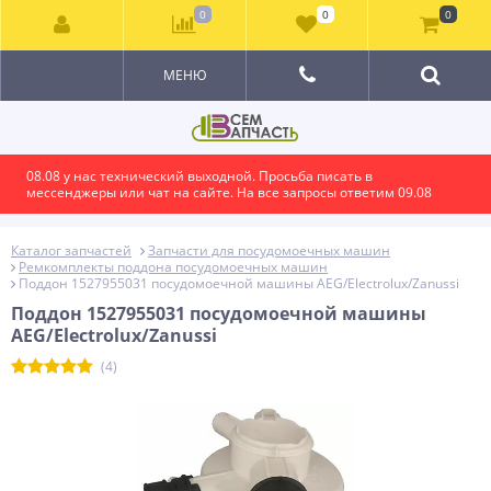
0
0
0
МЕНЮ
08.08 у нас технический выходной. Просьба писать в
мессенджеры или чат на сайте. На все запросы ответим 09.08
Каталог запчастей
Запчасти для посудомоечных машин
Ремкомплекты поддона посудомоечных машин
Поддон 1527955031 посудомоечной машины AEG/Electrolux/Zanussi
Поддон 1527955031 посудомоечной машины
AEG/Electrolux/Zanussi
(4)