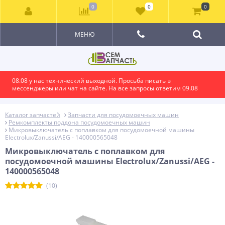
0
0
0
МЕНЮ
08.08 у нас технический выходной. Просьба писать в
мессенджеры или чат на сайте. На все запросы ответим 09.08
Каталог запчастей
Запчасти для посудомоечных машин
Ремкомплекты поддона посудомоечных машин
Микровыключатель с поплавком для посудомоечной машины
Electrolux/Zanussi/AEG - 140000565048
Микровыключатель с поплавком для
посудомоечной машины Electrolux/Zanussi/AEG -
140000565048
(10)