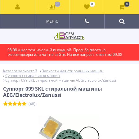
0
0
0
МЕНЮ
08.08 у нас технический выходной. Просьба писать в
мессенджеры или чат на сайте. На все запросы ответим 09.08
Каталог запчастей
Запчасти для стиральных машин
Суппорты стиральных машин
Суппорт 099 SKL стиральной машины AEG/Electrolux/Zanussi
Суппорт 099 SKL стиральной машины
AEG/Electrolux/Zanussi
(48)