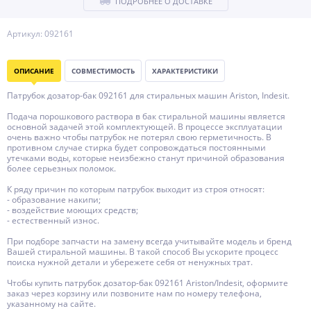
ПОДРОБНЕЕ О ДОСТАВКЕ
Артикул: 092161
ОПИСАНИЕ
СОВМЕСТИМОСТЬ
ХАРАКТЕРИСТИКИ
Патрубок дозатор-бак 092161 для стиральных машин Ariston, Indesit.
Подача порошкового раствора в бак стиральной машины является
основной задачей этой комплектующей. В процессе эксплуатации
очень важно чтобы патрубок не потерял свою герметичность. В
противном случае стирка будет сопровождаться постоянными
утечками воды, которые неизбежно станут причиной образования
более серьезных поломок.
К ряду причин по которым патрубок выходит из строя относят:
- образование накипи;
- воздействие моющих средств;
- естественный износ.
При подборе запчасти на замену всегда учитывайте модель и бренд
Вашей стиральной машины. В такой способ Вы ускорите процесс
поиска нужной детали и убережете себя от ненужных трат.
Чтобы купить патрубок дозатор-бак 092161 Ariston/Indesit, оформите
заказ через корзину или позвоните нам по номеру телефона,
указанному на сайте.