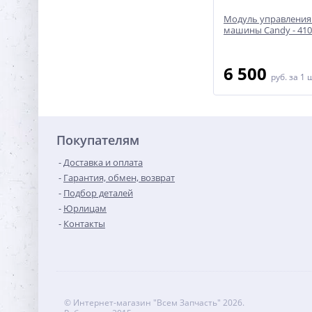
Электронный модуль для
Модуль управления
стиральной машины
машины Candy - 410
Bosch/Siemens - 483669
13 900
6 500
руб.
за 1 шт
руб.
за 1 
Покупателям
Доставка и оплата
Гарантия, обмен, возврат
Подбор деталей
Юрлицам
Контакты
© Интернет-магазин "Всем Запчасть" 2026.