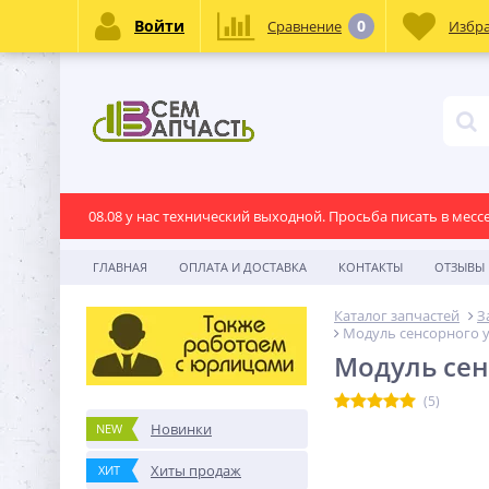
Войти
0
Сравнение
Избр
08.08 у нас технический выходной. Просьба писать в месс
ГЛАВНАЯ
ОПЛАТА И ДОСТАВКА
КОНТАКТЫ
ОТЗЫВЫ
Каталог запчастей
З
Модуль сенсорного 
Модуль сен
(5)
Новинки
NEW
Хиты продаж
ХИТ