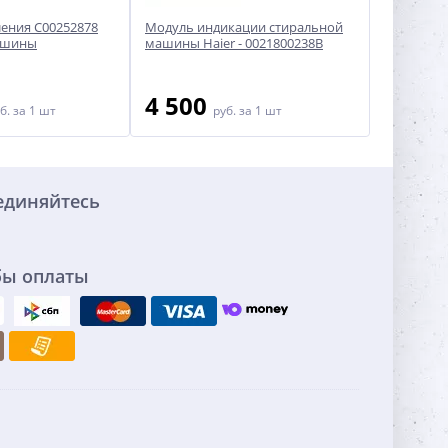
ения C00252878
Модуль индикации стиральной
Электрон
ашины
машины Haier - 0021800238B
управлен
машин Ari
4 500
10 7
б.
за 1 шт
руб.
за 1 шт
единяйтесь
бы оплаты