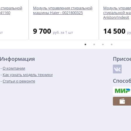
 стиральной
Модуль управления стиральной
Модуль управл
41160
машины Haier - 0021800325
стиральной м
Ariston/Indesit
9 700
14 500
шт
руб.
за 1 шт
ру
Информация
Присо
О компании
Как узнать модель техники
Спосо
Статьи о ремонте