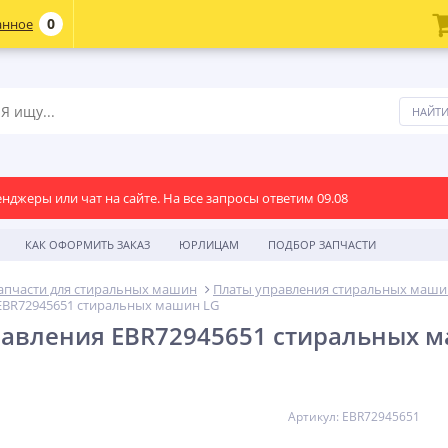
0
анное
енджеры или чат на сайте. На все запросы ответим 09.08
КАК ОФОРМИТЬ ЗАКАЗ
ЮРЛИЦАМ
ПОДБОР ЗАПЧАСТИ
апчасти для стиральных машин
Платы управления стиральных маши
EBR72945651 стиральных машин LG
авления EBR72945651 стиральных 
Артикул: EBR72945651