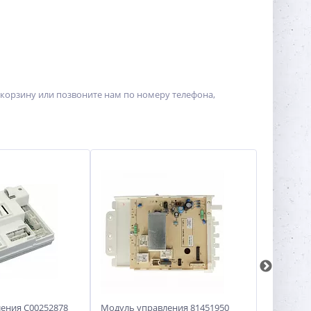
корзину или позвоните нам по номеру телефона,
ения C00252878
Модуль управления 81451950
Электрон