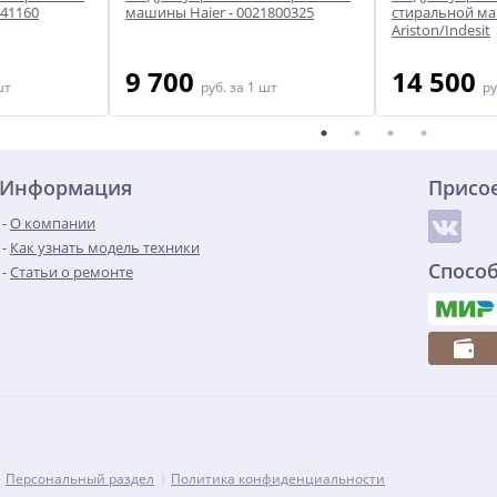
41160
машины Haier - 0021800325
стиральной м
Ariston/Indesit
9 700
14 500
шт
руб.
за 1 шт
ру
Информация
Присо
О компании
Как узнать модель техники
Спосо
Статьи о ремонте
Персональный раздел
Политика конфиденциальности