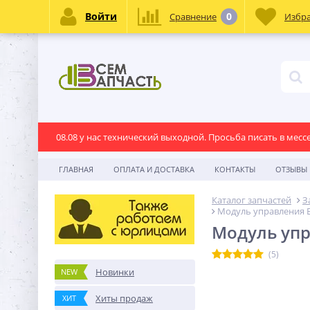
Войти
0
Сравнение
Избр
08.08 у нас технический выходной. Просьба писать в месс
ГЛАВНАЯ
ОПЛАТА И ДОСТАВКА
КОНТАКТЫ
ОТЗЫВЫ
Каталог запчастей
З
Модуль управления 
Модуль упр
(5)
Новинки
NEW
Хиты продаж
ХИТ