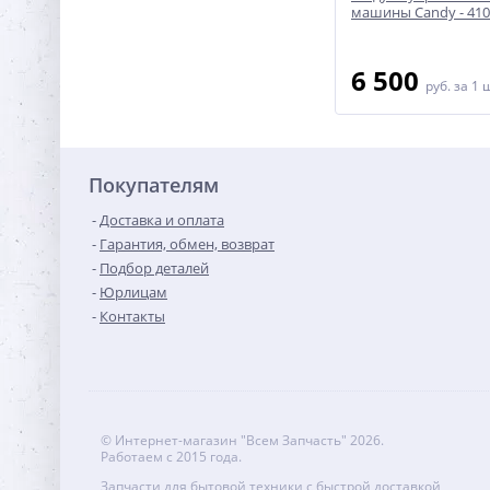
альной
машины AEG/Electrolux/Zanussi -
машины Candy - 410
3792633004
8 100
6 500
руб.
за 1 шт
руб.
за 1 
Покупателям
Доставка и оплата
Гарантия, обмен, возврат
Подбор деталей
Юрлицам
Контакты
© Интернет-магазин "Всем Запчасть" 2026.
Работаем с 2015 года.
Запчасти для бытовой техники с быстрой доставкой