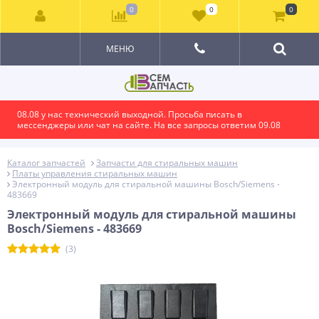
0
0
0
МЕНЮ
08.08 у нас технический выходной. Просьба писать в
мессенджеры или чат на сайте. На все запросы ответим 09.08
Каталог запчастей
Запчасти для стиральных машин
Платы управления стиральных машин
Электронный модуль для стиральной машины Bosch/Siemens -
483669
Электронный модуль для стиральной машины
Bosch/Siemens - 483669
(3)