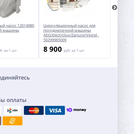
й насос 12014980
Циркуляционный насос для
Циркуляц
ой машины
посудомоечной машины
посудом
AEG/Electrolux/Zanussi/Vestel -
Ariston/In
50299965009
8 900
4 60
б.
за 1 шт
руб.
за 1 шт
единяйтесь
бы оплаты