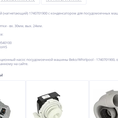
(нагнетающий) 1740701900 с конденсатором для посудомоечных машин Be
тки - вх. 30мм, вых. 24мм.
е:
0540100
 RoHS
ционный насос посудомоечной машины Beko/Whirlpool - 1740701900, о
анному на сайте.
ры