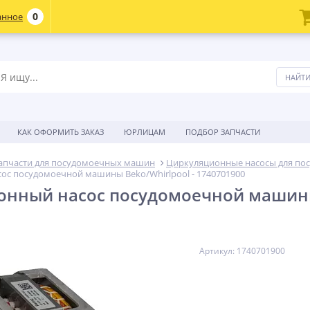
0
анное
КАК ОФОРМИТЬ ЗАКАЗ
ЮРЛИЦАМ
ПОДБОР ЗАПЧАСТИ
апчасти для посудомоечных машин
Циркуляционные насосы для п
ос посудомоечной машины Beko/Whirlpool - 1740701900
нный насос посудомоечной машины 
Артикул: 1740701900