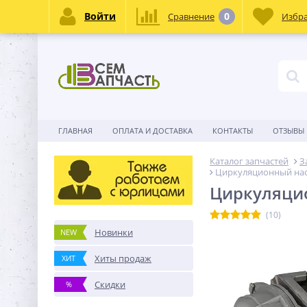
Войти
0
Сравнение
Избр
ГЛАВНАЯ
ОПЛАТА И ДОСТАВКА
КОНТАКТЫ
ОТЗЫВЫ
Каталог запчастей
З
Циркуляционный нас
Циркуляцио
(10)
Новинки
NEW
Хиты продаж
ХИТ
Скидки
%