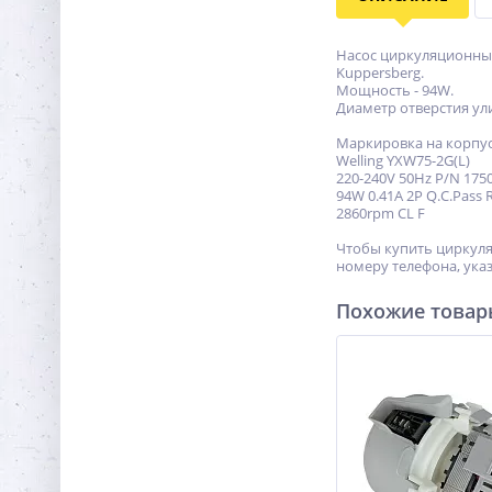
Насос циркуляционный 
Kuppersberg.
Мощность - 94W.
Диаметр отверстия ули
Маркировка на корпус
Welling YXW75-2G(L)
220-240V 50Hz P/N 175
94W 0.41A 2P Q.C.Pass
2860rpm CL F
Чтобы купить циркуля
номеру телефона, указ
Похожие това