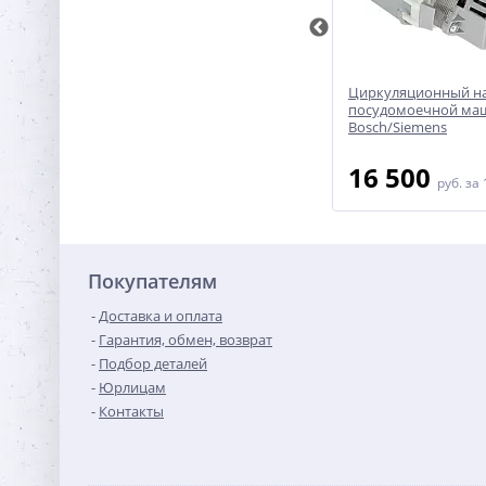
91855
Циркуляционный насос для
Циркуляционный на
посудомоечной машины
посудомоечной м
AEG/Electrolux/Zanussi/Vestel -
Bosch/Siemens
4055070025
7 900
16 500
руб.
за 1 шт
руб.
за 
Покупателям
Доставка и оплата
Гарантия, обмен, возврат
Подбор деталей
Юрлицам
Контакты