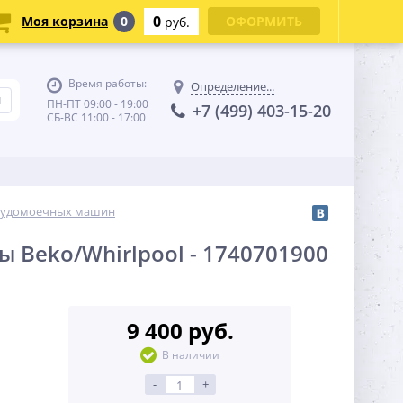
0
Моя корзина
0
ОФОРМИТЬ
руб.
Время работы:
Определение...
ПН-ПТ 09:00 - 19:00
+7 (499) 403-15-20
СБ-ВС 11:00 - 17:00
осудомоечных машин
Beko/Whirlpool - 1740701900
9 400 руб.
В наличии
-
+