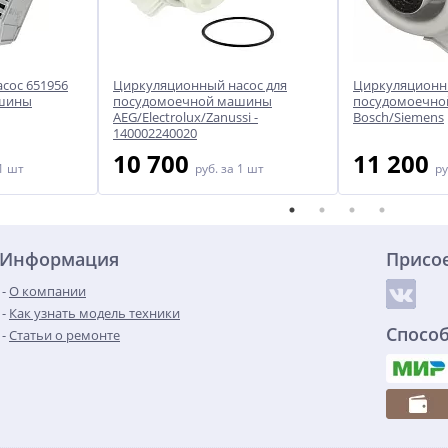
сос 651956
Циркуляционный насос для
Циркуляционны
ашины
посудомоечной машины
посудомоечн
AEG/Electrolux/Zanussi -
Bosch/Siemens
140002240020
10 700
11 200
1 шт
руб.
за 1 шт
ру
Информация
Присо
О компании
Как узнать модель техники
Спосо
Статьи о ремонте