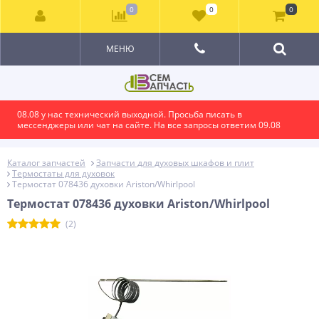
0
0
0
МЕНЮ
08.08 у нас технический выходной. Просьба писать в
мессенджеры или чат на сайте. На все запросы ответим 09.08
Каталог запчастей
Запчасти для духовых шкафов и плит
Термостаты для духовок
Термостат 078436 духовки Ariston/Whirlpool
Термостат 078436 духовки Ariston/Whirlpool
(2)