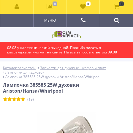
0
0
0
МЕНЮ
08.08 у нас технический выходной. Просьба писать в
мессенджеры или чат на сайте. На все запросы ответим 09.08
Каталог запчастей
Запчасти для духовых шкафов и плит
Лампочки для духовок
Лампочка 385585 25W духовки Ariston/Hansa/Whirlpool
Лампочка 385585 25W духовки
Ariston/Hansa/Whirlpool
(19)