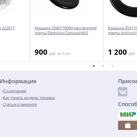
и 222617
Крышка 3540170069 рассекателя
Крышка 053174
плиты Electolux/Zanussi/AEG
плиты Ariston/I
900
1 200
руб.
за 1 шт
руб.
Информация
Присо
О компании
Как узнать модель техники
Спосо
Статьи о ремонте