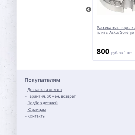
екателя
Крышка 438900 рассекателя
Рассекатель горелк
AEG
плиты Asko/Gorenje
плиты Asko/Gorenje
1 200
800
руб.
за 1 шт
руб.
за 1 шт
Покупателям
Доставка и оплата
Гарантия, обмен, возврат
Подбор деталей
Юрлицам
Контакты