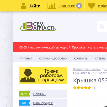
Войти
0
Сравнение
Избр
08.08 у нас технический выходной. Просьба писать в месс
ГЛАВНАЯ
ОПЛАТА И ДОСТАВКА
КОНТАКТЫ
ОТЗЫВЫ
Каталог запчастей
З
Крышка 053175 рассек
Крышка 0531
(1)
Новинки
NEW
Хиты продаж
ХИТ