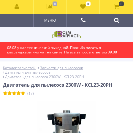
0
0
0
МЕНЮ
08.08 у нас технический выходной. Просьба писать в
мессенджеры или чат на сайте. На все запросы ответим 09.08
Каталог запчастей
Запчасти для пылесосов
Двигатели для пылесосов
Двигатель для пылесоса 2300W - KCL23-20PH
Двигатель для пылесоса 2300W - KCL23-20PH
(17)