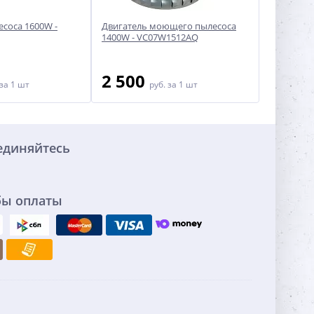
есоса 1600W -
Двигатель моющего пылесоса
Двигатель
1400W - VC07W1512AQ
VAC020U
2 500
2 50
за 1 шт
руб.
за 1 шт
единяйтесь
бы оплаты