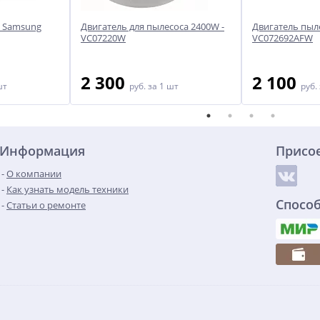
а Samsung
Двигатель для пылесоса 2400W -
Двигатель пыл
VC07220W
VC072692AFW
2 300
2 100
шт
руб.
за 1 шт
руб.
Информация
Присо
О компании
Как узнать модель техники
Спосо
Статьи о ремонте