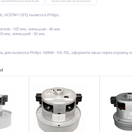
L, VC07W112FQ пылесоса Philips.
теля - 105 мм., меньшая - 40 мм.
10 мм., меньший - 92 мм.
ь для пылесоса Philips 1600W - HX-70L, оформите заказ через корзину
ры