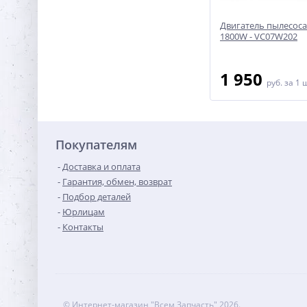
 - VCM-
Двигатель пылесоса 1400W -
Двигатель пылесос
VAC030UN
1800W - VC07W202
1 900
1 950
руб.
за 1 шт
руб.
за 1 
Покупателям
Доставка и оплата
Гарантия, обмен, возврат
Подбор деталей
Юрлицам
Контакты
© Интернет-магазин "Всем Запчасть" 2026.