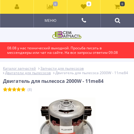
0
0
0
МЕНЮ
08.08 у нас технический выходной. Просьба писать в
мессенджеры или чат на сайте. На все запросы ответим 09.08
Каталог запчастей
Запчасти для пылесосов
Двигатели для пылесосов
Двигатель для пылесоса 2000W - 11me84
Двигатель для пылесоса 2000W - 11me84
(8)