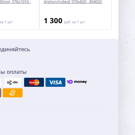
Stinol, 570x1010 -
Ariston/Indesit 570x820 - 854032
Indesit/Ar
1 300
2 10
за 1 шт
руб.
за 1 шт
единяйтесь
бы оплаты