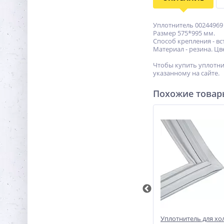
Уплотнитель 00244969
Размер 575*995 мм.
Способ крепления - вст
Материал - резина. Цве
Чтобы купить уплотни
указанному на сайте.
Похожие това
льника
Уплотнитель для холодильника
Уплотнитель для х