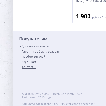
 854018
Beko - 4546863300
Beko, 520x1120 - 45
1 900
1 900
руб.
за 1 шт
руб.
за 1 
Покупателям
Доставка и оплата
Гарантия, обмен, возврат
Подбор деталей
Юрлицам
Контакты
© Интернет-магазин "Всем Запчасть" 2026.
Работаем с 2015 года.
Запчасти для бытовой техники с быстрой доставкой