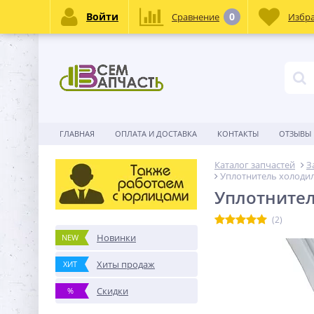
Войти
0
Сравнение
Избр
ГЛАВНАЯ
ОПЛАТА И ДОСТАВКА
КОНТАКТЫ
ОТЗЫВЫ
Каталог запчастей
З
Уплотнитель холодил
Уплотнител
(2)
Новинки
NEW
Хиты продаж
ХИТ
Скидки
%