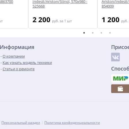
46863700
Indesit/Ariston/Stinol, 570х980 -
Ariston/Indesit/
525668
854009
2 200
1 200
шт
руб.
за 1 шт
руб.
Информация
Присо
О компании
Как узнать модель техники
Спосо
Статьи о ремонте
Персональный раздел
Политика конфиденциальности