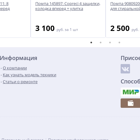
1: 8
Помпа 145897: Copreci 4 защелки,
Помпа 9080920
перед
колодка вперед + улитка
для стирально
3 100
2 500
руб.
за 1 шт
руб.
Информация
Присо
О компании
Как узнать модель техники
Спосо
Статьи о ремонте
Персональный раздел
Политика конфиденциальности