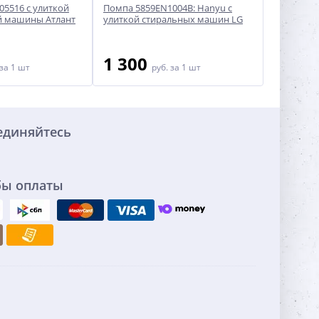
05516 с улиткой
Помпа 5859EN1004B: Hanyu с
Помпа Lei
й машины Атлант
улиткой стиральных машин LG
машины Go
колодка н
1 300
1 60
за 1 шт
руб.
за 1 шт
единяйтесь
бы оплаты