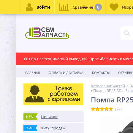
Войти
0
Сравнение
Избр
08.08 у нас технический выходной. Просьба писать в месс
ГЛАВНАЯ
ОПЛАТА И ДОСТАВКА
КОНТАКТЫ
ОТЗЫВЫ
Каталог запчастей
З
Помпа RP25-3D4: 3 ви
Помпа RP25
(27)
Новинки
NEW
Хиты продаж
ХИТ