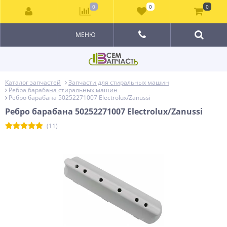
0
0
0
МЕНЮ
Каталог запчастей
Запчасти для стиральных машин
Ребра барабана стиральных машин
Ребро барабана 50252271007 Electrolux/Zanussi
Ребро барабана 50252271007 Electrolux/Zanussi
(11)