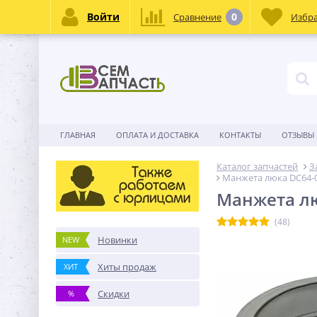
Войти
0
Сравнение
Избр
ГЛАВНАЯ
ОПЛАТА И ДОСТАВКА
КОНТАКТЫ
ОТЗЫВЫ
Каталог запчастей
З
Манжета люка DC64-
Манжета лю
(48)
Новинки
NEW
Хиты продаж
ХИТ
Скидки
%