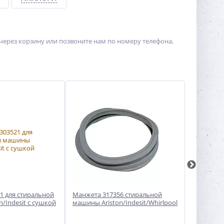
ерез корзину или позвоните нам по номеру телефона,
1 для стиральной
Манжета 317356 стиральной
Манжета 
/Indesit с сушкой
машины Ariston/Indesit/Whirlpool
стиральн
Electrolux