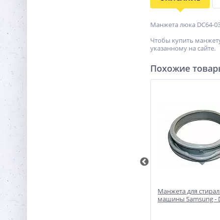
Манжета люка DC64-0
Чтобы купить манжету
указанному на сайте.
Похожие това
5
Манжета люка 057932
Манжета для стира
стиральной машины
машины Samsung - 
Ariston/Indesit