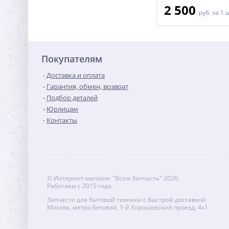
2 600
2 500
руб.
за 1 шт
руб.
за 1 
Покупателям
Доставка и оплата
Гарантия, обмен, возврат
Подбор деталей
Юрлицам
Контакты
© Интернет-магазин "Всем Запчасть" 2026.
Работаем с 2015 года.
Запчасти для бытовой техники с быстрой доставкой
Москва, метро Беговая, 1-й Хорошевский проезд, 4к1