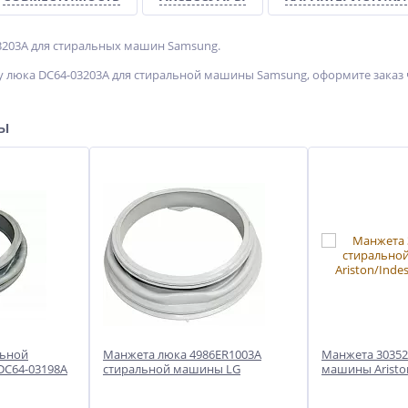
3203A для стиральных машин Samsung.
 люка DC64-03203A для стиральной машины Samsung, оформите заказ ч
ры
льной
Манжета люка 4986ER1003A
Манжета 30352
DC64-03198A
стиральной машины LG
машины Ariston