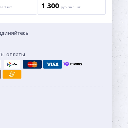
1 300
2 70
за 1 шт
руб.
за 1 шт
единяйтесь
бы оплаты