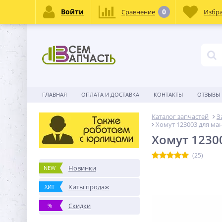
Войти
0
Сравнение
Избр
ГЛАВНАЯ
ОПЛАТА И ДОСТАВКА
КОНТАКТЫ
ОТЗЫВЫ
Каталог запчастей
З
Хомут 123003 для ма
Хомут 1230
(25)
Новинки
NEW
Хиты продаж
ХИТ
Скидки
%