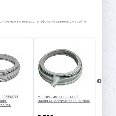
оните нам по номеру телефона, указанному на сайте.
1108590215
Манжета для стиральной
Манжета 
ашин
машины Bosch/Siemens - 686004
стиральн
Zanussi