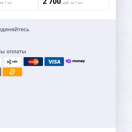
2 700
1 90
за 1 шт
руб.
за 1 шт
единяйтесь
бы оплаты