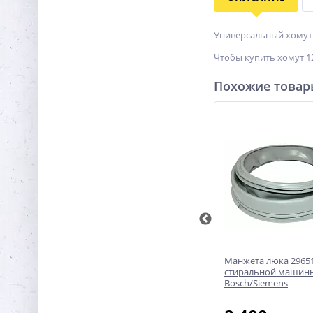
Универсальный хомут 
Чтобы купить хомут 12
Похожие това
Манжета люка 051325 для
Манжета люка 2965
стиральной машины
стиральной машин
Ariston/Indesit
Bosch/Siemens