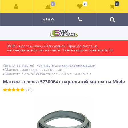
0
0
0
МЕНЮ
08.08 у нас технический выходной. Просьба писать в
мессенджеры или чат на сайте. На все запросы ответим 09.08
Каталог запчастей
Запчасти для стиральных машин
Манжеты для стиральных машин
Манжета люка 5738064 стиральной машины Miele
Манжета люка 5738064 стиральной машины Miele
(19)