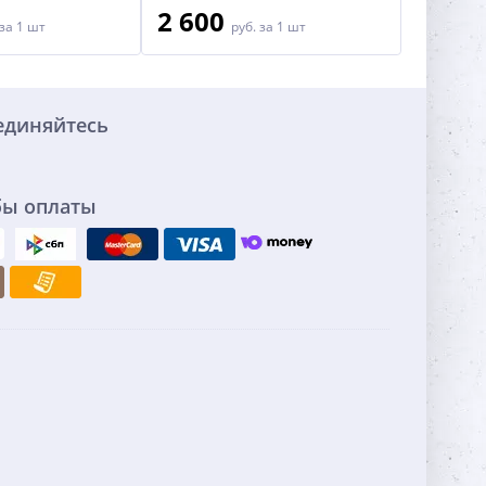
2 600
4 50
за 1 шт
руб.
за 1 шт
единяйтесь
бы оплаты