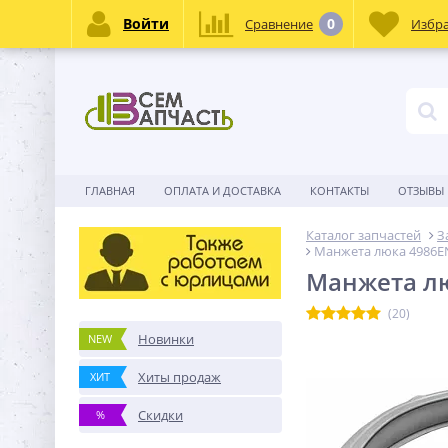
Войти
0
Сравнение
Избр
ГЛАВНАЯ
ОПЛАТА И ДОСТАВКА
КОНТАКТЫ
ОТЗЫВЫ
Каталог запчастей
З
Манжета люка 4986E
Манжета л
(20)
Новинки
NEW
Хиты продаж
ХИТ
Скидки
%