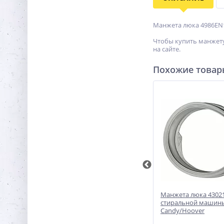
Манжета люка 4986EN1
Чтобы купить манжету
на сайте.
Похожие това
0
Манжета люка DC64-01827A для
Манжета люка 4302
ko/SMEG
стиральной машины Samsung
стиральной машин
Candy/Hoover