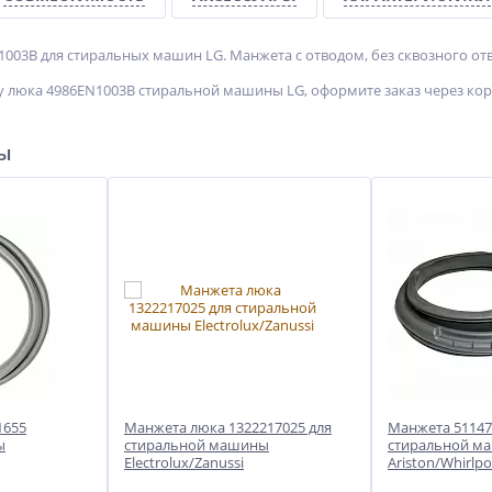
003B для стиральных машин LG. Манжета с отводом, без сквозного отв
 люка 4986EN1003B стиральной машины LG, оформите заказ через кор
ры
1655
Манжета люка 1322217025 для
Манжета 51147
ы
стиральной машины
стиральной м
Electrolux/Zanussi
Ariston/Whirlpo