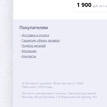
2 900
1 900
руб.
за 1 шт
руб.
за 1 
Покупателям
Доставка и оплата
Гарантия, обмен, возврат
Подбор деталей
Юрлицам
Контакты
© Интернет-магазин "Всем Запчасть" 2026.
Работаем с 2015 года.
Запчасти для бытовой техники с быстрой доставкой
Москва, метро Беговая, 1-й Хорошевский проезд, 4к1