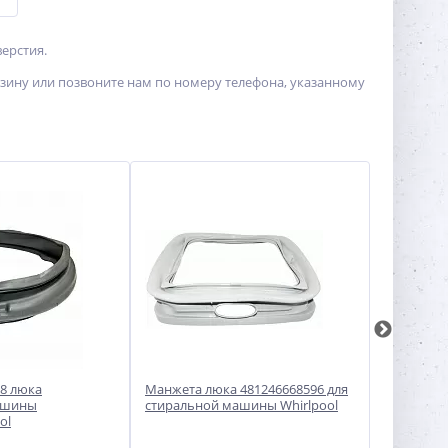
ерстия.
зину или позвоните нам по номеру телефона, указанному
8 люка
Манжета люка 481246668596 для
Манжета л
ашины
стиральной машины Whirlpool
стиральн
ol
Electrolux