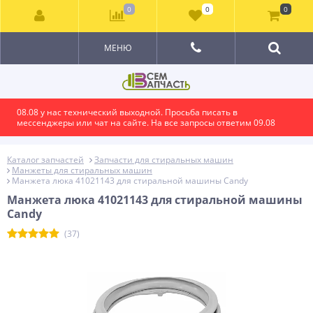
0
0
0
МЕНЮ
08.08 у нас технический выходной. Просьба писать в
мессенджеры или чат на сайте. На все запросы ответим 09.08
Каталог запчастей
Запчасти для стиральных машин
Манжеты для стиральных машин
Манжета люка 41021143 для стиральной машины Candy
Манжета люка 41021143 для стиральной машины
Candy
(37)