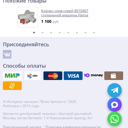
Похожие товары
Клапан слив-спрей 8010467
стиральной машины Hansa
1 100
руб.
Присоединяйтесь
Способы оплаты
© Интернет-магазин "Всем Запчасть" 2026.
Работаем с 2015 года.
Запчасти для бытовой техники с быстрой доставкой
Москва, метро Беговая, 1-й Хорошевский проезд, 4к1
Персональный раздел
Политика конфиденциальности