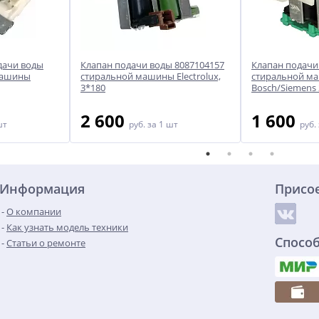
дачи воды
Клапан подачи воды 8087104157
Клапан подачи
машины
стиральной машины Electrolux,
стиральной м
3*180
Bosch/Siemens
2 600
1 600
шт
руб.
за 1 шт
руб.
Информация
Присо
О компании
Как узнать модель техники
Спосо
Статьи о ремонте