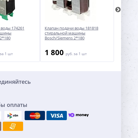
 воды 174261
Клапан подачи воды 181818
Клапан по
ашины
стиральной машины
для стир
 2*180
Bosch/Siemens 2*180
62AB301
1 800
500
за 1 шт
руб.
за 1 шт
ру
единяйтесь
бы оплаты