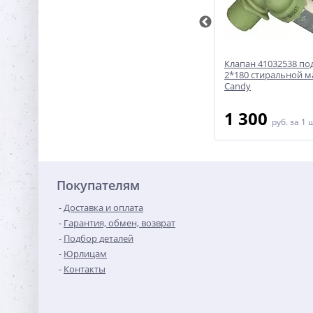
Клапан подачи воды 3792260725
Клапан 41032538 по
й
стиральной машины
2*180 стиральной 
Electrolux/Zanussi 2*180
Candy
1 700
1 300
руб.
за 1 шт
руб.
за 1 
Покупателям
Доставка и оплата
Гарантия, обмен, возврат
Подбор деталей
Юрлицам
Контакты