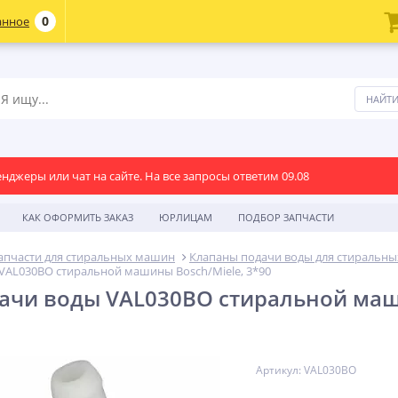
0
анное
енджеры или чат на сайте. На все запросы ответим 09.08
КАК ОФОРМИТЬ ЗАКАЗ
ЮРЛИЦАМ
ПОДБОР ЗАПЧАСТИ
апчасти для стиральных машин
Клапаны подачи воды для стиральн
VAL030BO стиральной машины Bosch/Miele, 3*90
ачи воды VAL030BO стиральной маши
Артикул: VAL030BO