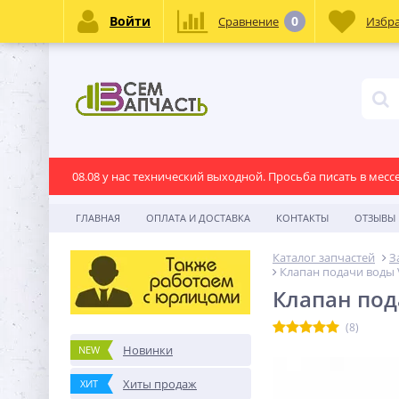
Войти
0
Сравнение
Избр
08.08 у нас технический выходной. Просьба писать в месс
ГЛАВНАЯ
ОПЛАТА И ДОСТАВКА
КОНТАКТЫ
ОТЗЫВЫ
Каталог запчастей
З
Клапан подачи воды 
Клапан под
(8)
Новинки
NEW
Хиты продаж
ХИТ