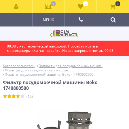
0
0
0
МЕНЮ
08.08 у нас технический выходной. Просьба писать в
мессенджеры или чат на сайте. На все запросы ответим 09.08
Каталог запчастей
Запчасти для посудомоечных машин
Фильтры для посудомоечных машин
Фильтр посудомоечной машины Beko - 1740800500
Фильтр посудомоечной машины Beko -
1740800500
(10)