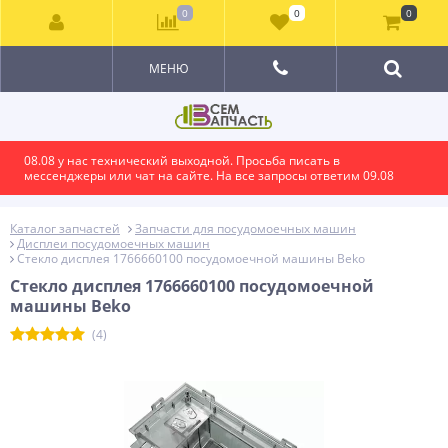
0
0
0
МЕНЮ
08.08 у нас технический выходной. Просьба писать в
мессенджеры или чат на сайте. На все запросы ответим 09.08
Каталог запчастей
Запчасти для посудомоечных машин
Дисплеи посудомоечных машин
Стекло дисплея 1766660100 посудомоечной машины Beko
Стекло дисплея 1766660100 посудомоечной
машины Beko
(4)