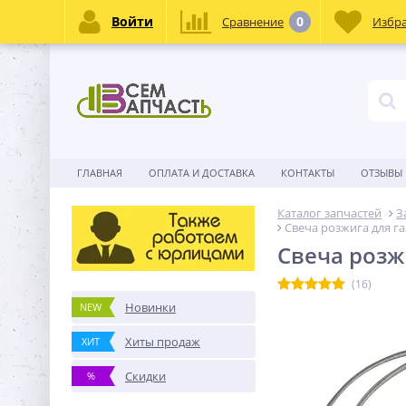
Войти
0
Сравнение
Избр
ГЛАВНАЯ
ОПЛАТА И ДОСТАВКА
КОНТАКТЫ
ОТЗЫВЫ
Каталог запчастей
З
Свеча розжига для га
Свеча розж
(16)
Новинки
NEW
Хиты продаж
ХИТ
Скидки
%