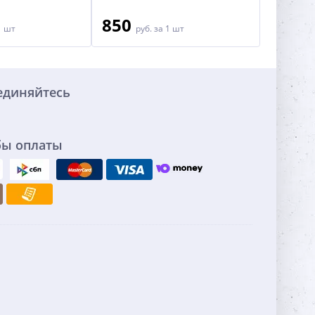
850
2 50
1 шт
руб.
за 1 шт
единяйтесь
бы оплаты