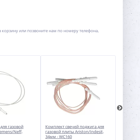
ез корзину или позвоните нам по номеру телефона,
 для газовой
Комплект свечей поджига для
Свеча эле
emens/Neff,
газовой плиты Ariston/Indesit,
для газов
34мм - WC160