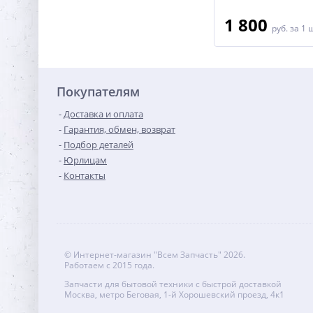
800
1 800
руб.
за 1 шт
руб.
за 1 
Покупателям
Доставка и оплата
Гарантия, обмен, возврат
Подбор деталей
Юрлицам
Контакты
© Интернет-магазин "Всем Запчасть" 2026.
Работаем с 2015 года.
Запчасти для бытовой техники с быстрой доставкой
Москва, метро Беговая, 1-й Хорошевский проезд, 4к1