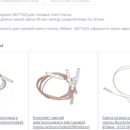
ядник) 8071925 для газовых плит Hansa.
 Длина самой свечи 40 мм, между разделителем по 20 мм.
зжига для газовой плиты Hansa, 450мм - 8071925, оформите заказ чер
ры
роподжига
Комплект свечей
Свеча розжига
iston/Indesit
электроподжига для газовой
плиты Bosch/Si
плиты Ariston/Indesit/Whirlpool,
810мм - 613118