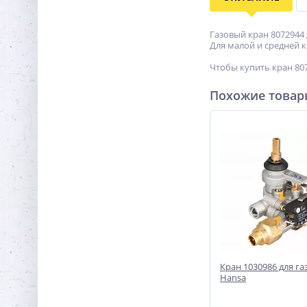
Газовый кран 8072944 
Для малой и средней к
Чтобы купить кран 807
Похожие това
Кран 1030986 для г
Hansa