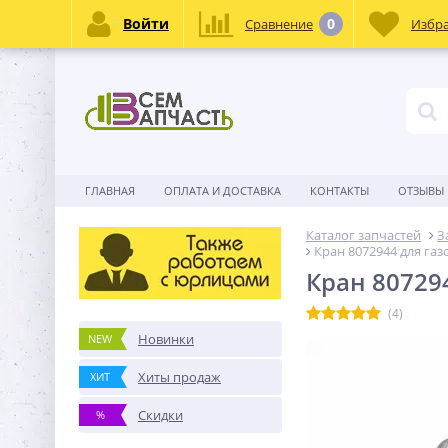
Войти
0
Сравнение
Избр
ГЛАВНАЯ
ОПЛАТА И ДОСТАВКА
КОНТАКТЫ
ОТЗЫВЫ
Каталог запчастей
З
Кран 8072944 для га
Кран 80729
(4)
Новинки
NEW
Хиты продаж
ХИТ
Скидки
%