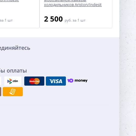
холодильников Ariston/Indesit
2 500
2 60
за 1 шт
руб.
за 1 шт
единяйтесь
бы оплаты