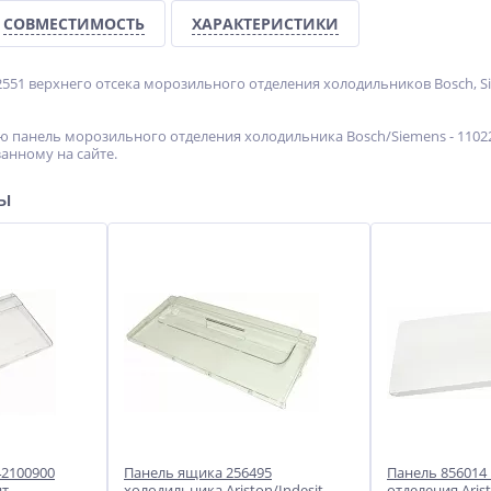
СОВМЕСТИМОСТЬ
ХАРАКТЕРИСТИКИ
551 верхнего отсека морозильного отделения холодильников Bosch, S
 панель морозильного отделения холодильника Bosch/Siemens - 11022
анному на сайте.
ры
42100900
Панель ящика 256495
Панель 856014
нт
холодильника Ariston/Indesit
отделения Arist