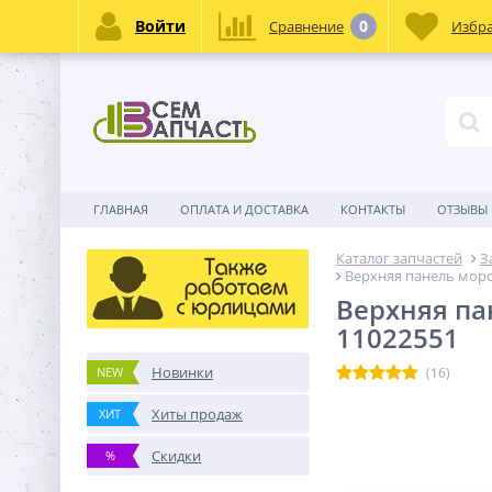
Войти
0
Сравнение
Избр
ГЛАВНАЯ
ОПЛАТА И ДОСТАВКА
КОНТАКТЫ
ОТЗЫВЫ
Каталог запчастей
З
Верхняя панель моро
Верхняя па
11022551
Новинки
NEW
(16)
Хиты продаж
ХИТ
Скидки
%