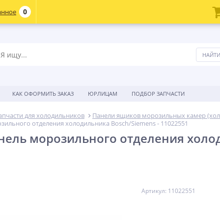
0
анное
КАК ОФОРМИТЬ ЗАКАЗ
ЮРЛИЦАМ
ПОДБОР ЗАПЧАСТИ
апчасти для холодильников
Панели ящиков морозильных камер (хо
зильного отделения холодильника Bosch/Siemens - 11022551
нель морозильного отделения холод
Артикул: 11022551