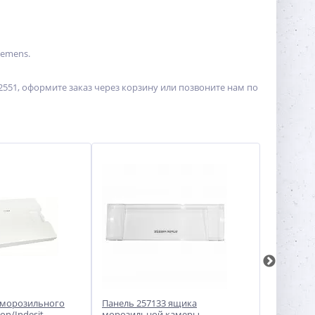
iemens.
551, оформите заказ через корзину или позвоните нам по
 морозильного
Панель 257133 ящика
Панель я
on/Indesit
морозильной камеры
холодиль