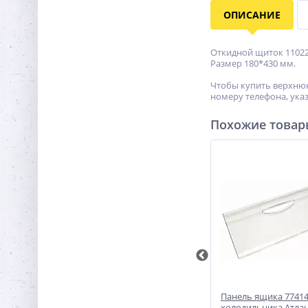
ОПИСАНИЕ
Откидной щиток 11022
Размер 180*430 мм.
Чтобы купить верхнюю
номеру телефона, указ
Похожие това
ной
Панель 283168 ящика овощей
Панель ящика 7741
холодильника Ariston/Indesit
холодильника Атла