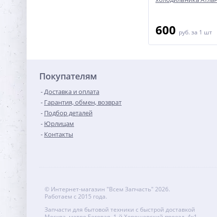
1 700
600
руб.
за 1 шт
руб.
за 1 шт
Покупателям
Доставка и оплата
Гарантия, обмен, возврат
Подбор деталей
Юрлицам
Контакты
© Интернет-магазин "Всем Запчасть" 2026.
Работаем с 2015 года.
Запчасти для бытовой техники с быстрой доставкой
Москва, метро Беговая, 1-й Хорошевский проезд, 4к1