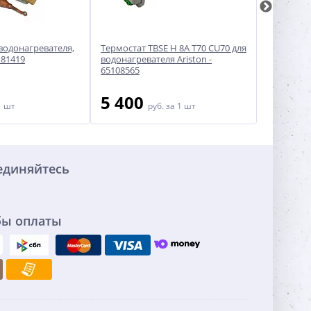
водонагревателя,
Термостат TBSE H 8A T70 CU70 для
Термостат
181419
водонагревателя Ariston -
RTM 15A 7
65108565
5 400
950
1 шт
руб.
за 1 шт
ру
единяйтесь
бы оплаты