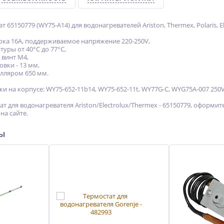
65150779 (WY75-A14) для водонагревателей Ariston, Thermex, Polaris, El
тока 16А, поддерживаемое напряжение 220-250V,
туры от 40°С до 77°С,
 винт М4,
овки - 13 мм,
илляром 650 мм.
на корпусе: WY75-652-11b14, WY75-652-11t, WY77G-C, WYG75A-007 250V
т для водонагревателя Ariston/Electrolux/Thermex - 65150779, оформи
на сайте.
ры