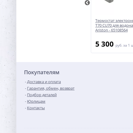
Термостат 580336 бойлера
Термостат электрон
16A
Gorenje
T70 CU70 для водон
Ariston - 65108564
1 850
5 300
руб.
за 1 шт
руб.
за 1 
Покупателям
Доставка и оплата
Гарантия, обмен, возврат
Подбор деталей
Юрлицам
Контакты