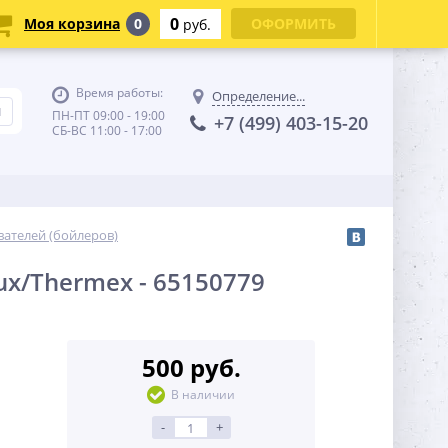
0
Моя корзина
0
ОФОРМИТЬ
руб.
Время работы:
Определение...
ПН-ПТ 09:00 - 19:00
+7 (499) 403-15-20
СБ-ВС 11:00 - 17:00
вателей (бойлеров)
ux/Thermex - 65150779
500 руб.
В наличии
-
+