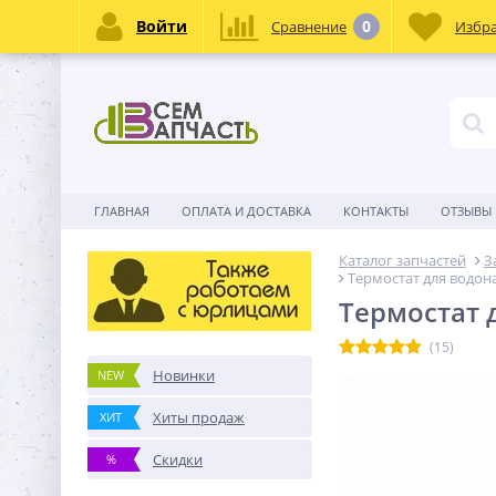
Войти
0
Сравнение
Избр
ГЛАВНАЯ
ОПЛАТА И ДОСТАВКА
КОНТАКТЫ
ОТЗЫВЫ
Каталог запчастей
З
Термостат для водона
Термостат д
(15)
Новинки
NEW
Хиты продаж
ХИТ
Скидки
%