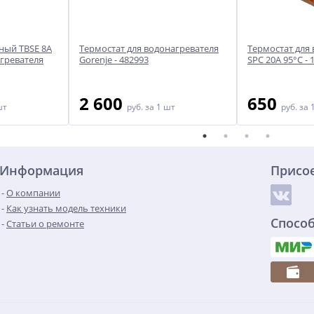
ный TBSE 8A
Термостат для водонагревателя
Термостат для 
агревателя
Gorenje - 482993
SPC 20A 95°C - 
2 600
650
шт
руб.
за 1 шт
руб.
за 
Информация
Присо
О компании
Как узнать модель техники
Спосо
Статьи о ремонте