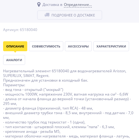
Доставка в
Определение...
ПОДРОБНЕЕ О ДОСТАВКЕ
Артикул: 65180040
ОПИСАНИЕ
СОВМЕСТИМОСТЬ
АКСЕССУАРЫ
ХАРАКТЕРИСТИКИ
АНАЛОГИ
Нагревательный элемент 65180040 для водонагревателей Ariston,
SUPERLUX, SIMAT, Regent.
Предназначен для установки в холодный бак.
Параметры:
- вид тэна - открытый ("мокрый")
- мощность 1000W, напряжение 230V, ватная нагрузка на см² - 6,6W
- длина от начала фланца до верхней точки (установочный размер) -
295 мм,
- диаметр фланца (прижимной, тип RCA) - 48 мм,
- внешний диаметр трубки тэна - 8,5 мм, внутренний - под датчик - 7,0
мм,
- количество трубок под термостат - 1 (одна),
- тип контактов - штыревой плоский, клеммы "папа" - 6,3 мм,
- крепление анода - резьба М5,
- материал оболочки нагревателя - медь, материал фланца - латунь,