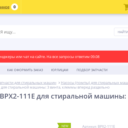
0
анное
енджеры или чат на сайте. На все запросы ответим 09.08
КАК ОФОРМИТЬ ЗАКАЗ
ЮРЛИЦАМ
ПОДБОР ЗАПЧАСТИ
апчасти для стиральных машин
Насосы (помпы) для стиральных ма
1E для стиральной машины: 3 винта, клеммы вперед раздельно
i BPX2-111E для стиральной машины:
NEW
Артикул: BPX2-111E