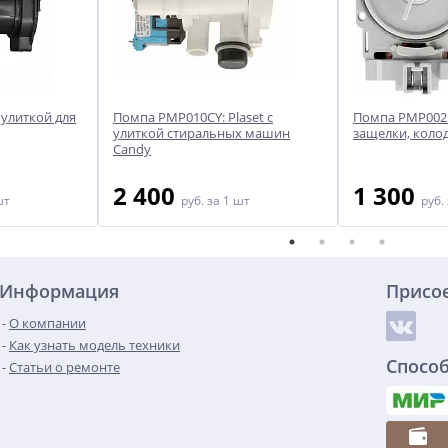
с улиткой для
Помпа PMP010CY: Plaset с
Помпа PMP002U
улиткой стиральных машин
защелки, коло
Candy
2 400
1 300
шт
руб.
за 1 шт
руб.
Информация
Присо
О компании
Как узнать модель техники
Спосо
Статьи о ремонте