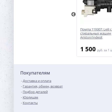
ммы
Помпа для стиральной машины
Помпа 119307: Leili 
Gorenje/Asko - 663437
стиральных машин
Ariston/Indesit
8 500
1 500
руб.
за 1 шт
руб.
за 1 
Покупателям
Доставка и оплата
Гарантия, обмен, возврат
Подбор деталей
Юрлицам
Контакты