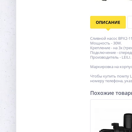
ОПИСАНИЕ
Сливной насос BPX2-111
Мощность - 30W.
Крепление - на 3х (тре
Подключение - сперед
Производитель - LEILI.
Маркировка на корпус
Чтобы купить помпу Le
номеру телефона, указ
Похожие това