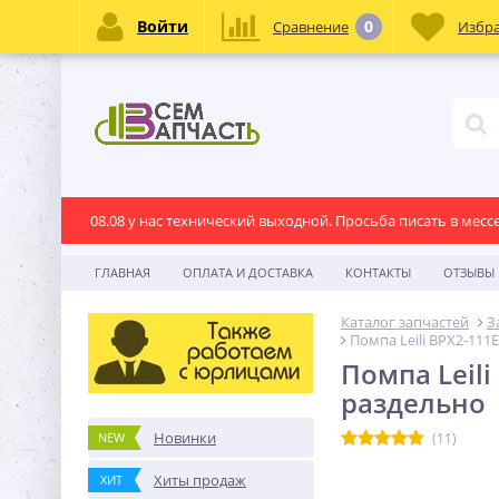
Войти
0
Сравнение
Избр
08.08 у нас технический выходной. Просьба писать в месс
ГЛАВНАЯ
ОПЛАТА И ДОСТАВКА
КОНТАКТЫ
ОТЗЫВЫ
Каталог запчастей
З
Помпа Leili BPX2-11
Помпа Leil
раздельно
Новинки
NEW
(11)
Хиты продаж
ХИТ