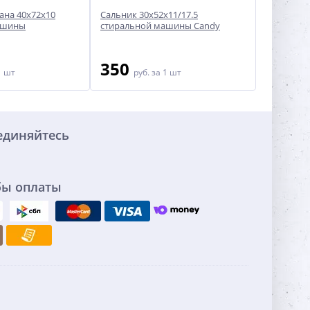
ана 40x72x10
Сальник 30x52x11/17.5
Сальник 3
ашины
стиральной машины Candy
стиральн
Аристон/
350
350
1 шт
руб.
за 1 шт
ру
единяйтесь
бы оплаты