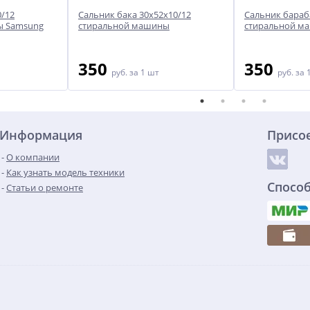
0/12
Сальник бака 30x52x10/12
Сальник бараб
ы Samsung
стиральной машины
стиральной м
350
350
руб.
за 1 шт
руб.
за 
Информация
Присо
О компании
Как узнать модель техники
Спосо
Статьи о ремонте