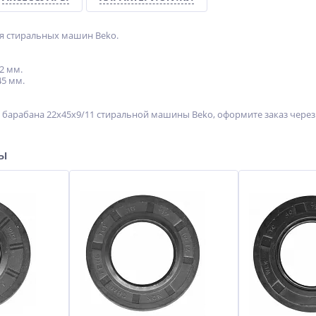
ля стиральных машин Beko.
2 мм.
45 мм.
 барабана 22x45x9/11 стиральной машины Beko, оформите заказ через
ры