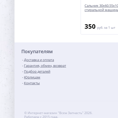
Сальник бака 40x70/80x10.5/15
Сальник 30x60.55x1
стиральной машины
стиральной машин
AEG/Electrolux/Zanussi
400
350
руб.
за 1 шт
руб.
за 1 шт
Покупателям
Доставка и оплата
Гарантия, обмен, возврат
Подбор деталей
Юрлицам
Контакты
© Интернет-магазин "Всем Запчасть" 2026.
Работаем с 2015 года.