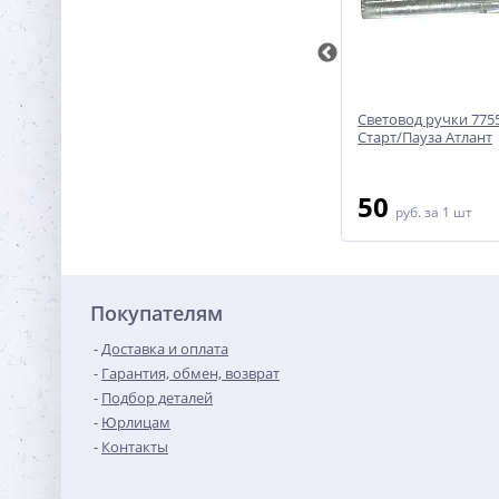
200500
Ручка выбора программ 291588
Световод ручки 775
Ariston/Indesit
Старт/Пауза Атлант
1 700
50
руб.
за 1 шт
руб.
за 1 шт
Покупателям
Доставка и оплата
Гарантия, обмен, возврат
Подбор деталей
Юрлицам
Контакты