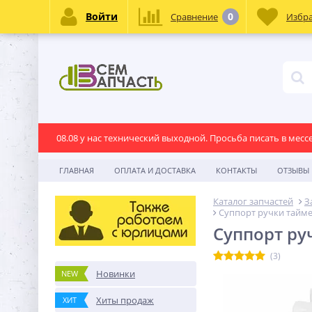
Войти
0
Сравнение
Избр
08.08 у нас технический выходной. Просьба писать в месс
ГЛАВНАЯ
ОПЛАТА И ДОСТАВКА
КОНТАКТЫ
ОТЗЫВЫ
Каталог запчастей
З
Суппорт ручки таймер
Суппорт руч
(3)
Новинки
NEW
Хиты продаж
ХИТ