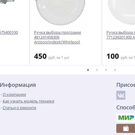
575400100
Ручка выбора программ
Ручка выбора
481241458306
771239201300 
Ariston/Indesit/Whirlpool
450
100
руб.
за 1 шт
руб.
за 
Информация
Присо
О компании
Как узнать модель техники
Спосо
Статьи о ремонте