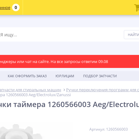
0
анное
енджеры или чат на сайте. На все запросы ответим 09.08
КАК ОФОРМИТЬ ЗАКАЗ
ЮРЛИЦАМ
ПОДБОР ЗАПЧАСТИ
апчасти для стиральных машин
Ручки переключения программ для 
а 1260566003 Aeg/Electrolux/Zanussi
ки таймера 1260566003 Aeg/Electrol
Артикул: 1260566003