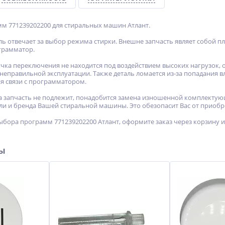
м 771239202200 для стиральных машин Атлант.
аль отвечает за выбор режима стирки. Внешне запчасть являет собой 
грамматор.
учка переключения не находится под воздействием высоких нагрузок, о
неправильной эксплуатации. Также деталь ломается из-за попадания в
я связи с программатором.
а запчасть не подлежит, понадобится замена изношенной комплектую
ели и бренда Вашей стиральной машины. Это обезопасит Вас от приоб
ыбора программ 771239202200 Атлант, оформите заказ через корзину и
ры