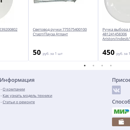
239200802
Световод ручки 775575400100
Ручка выбора
Старт/Пауза Атлант
481241458306
Ariston/Indesit
50
450
руб.
за 1 шт
руб.
за 
Информация
Присо
О компании
Как узнать модель техники
Спосо
Статьи о ремонте