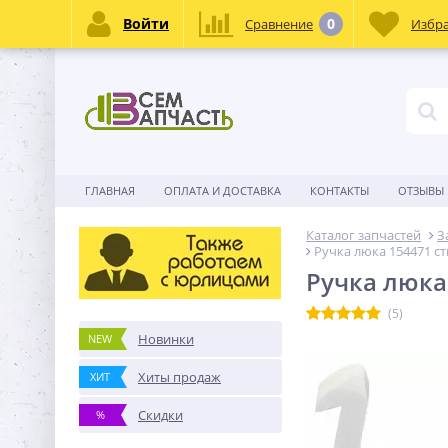
Войти
0
Сравнение
Избр
ГЛАВНАЯ
ОПЛАТА И ДОСТАВКА
КОНТАКТЫ
ОТЗЫВЫ
Каталог запчастей
З
Ручка люка 154471 с
Ручка люка
(5)
Новинки
NEW
Хиты продаж
ХИТ
Скидки
%