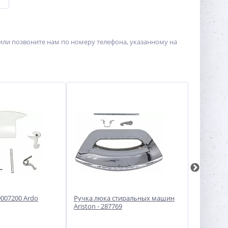
или позвоните нам по номеру телефона, указанному на
9007200 Ardo
Ручка люка стиральных машин
Ручка люк
Ariston - 287769
стиральн