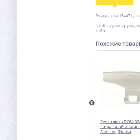
Ручка люка 154471 для
Чтобы купить ручку л
сайте.
Похожие това
альных
Ручка люка WL249 стиральной
Ручка люка DC64-02
машины Zanussi/Vestel
стиральной машин
Samsung/Hansa