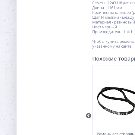
Ремень 1243 H8 для с
Длина - 1161 мм.
Количество клиньев (ру
Шаг H мелкий - между
Материал - резиновый
Цвет черный.
Производитель Hutchi
Чтобы купить ремень 
указанному на сайте.
Похожие това
inson
Ремень 1270 J3 стиральной
Ремень для стирал