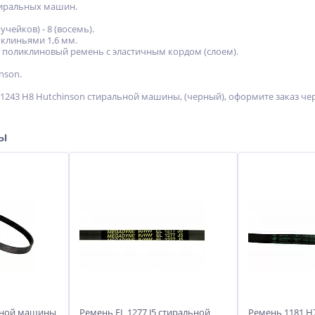
тиральных машин.
чейков) - 8 (восемь).
 клиньями 1,6 мм.
 поликлиновый ремень с эластичным кордом (слоем).
nson.
1243 H8 Hutchinson стиральной машины, (черный), оформите заказ чер
ры
ьной машины
Ремень EL 1277 J5 стиральной
Ремень 1181 H