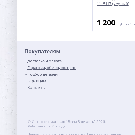
ный)
машины (белый)
1115 H7 (черный)
450
1 200
руб.
за 1 шт
руб.
за 1 
Покупателям
Доставка и оплата
Гарантия, обмен, возврат
Подбор деталей
Юрлицам
Контакты
© Интернет-магазин "Всем Запчасть" 2026.
Работаем с 2015 года.
Запчасти для бытовой техники с быстрой доставкой