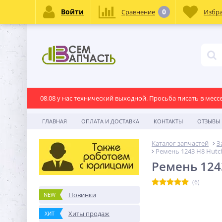
Войти
0
Сравнение
Избр
08.08 у нас технический выходной. Просьба писать в месс
ГЛАВНАЯ
ОПЛАТА И ДОСТАВКА
КОНТАКТЫ
ОТЗЫВЫ
Каталог запчастей
З
Ремень 1243 H8 Hutc
Ремень 124
(6)
Новинки
NEW
Хиты продаж
ХИТ