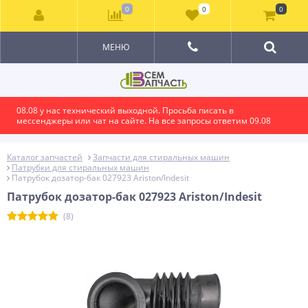
0
0
0
МЕНЮ
08.08 у нас технический выходной. Просьба писать в
мессенджеры или чат на сайте. На все запросы ответим 09.08
Каталог запчастей
Запчасти для стиральных машин
Патрубки для стиральных машин
Патрубок дозатор-бак 027923 Ariston/Indesit
Патрубок дозатор-бак 027923 Ariston/Indesit
(8)