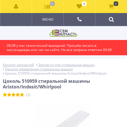
0
0
0
МЕНЮ
08.08 у нас технический выходной. Просьба писать в
мессенджеры или чат на сайте. На все запросы ответим 09.08
Каталог запчастей
Запчасти для стиральных машин
Панели управления стиральных машин
Цоколь 510959 стиральной машины Ariston/Indesit/Whirlpool
Цоколь 510959 стиральной машины
Ariston/Indesit/Whirlpool
(3)