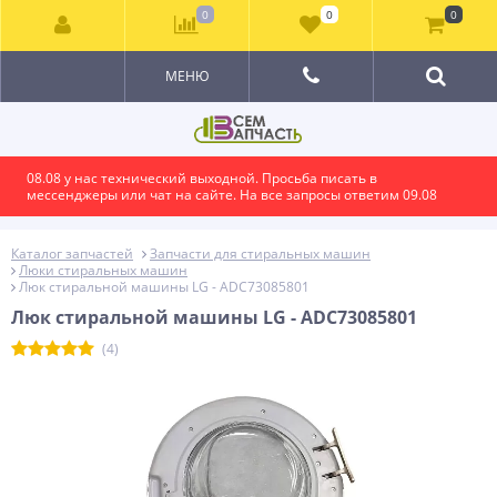
0
0
0
МЕНЮ
08.08 у нас технический выходной. Просьба писать в
мессенджеры или чат на сайте. На все запросы ответим 09.08
Каталог запчастей
Запчасти для стиральных машин
Люки стиральных машин
Люк стиральной машины LG - ADC73085801
Люк стиральной машины LG - ADC73085801
(4)