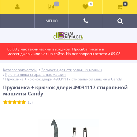
0
0
0
МЕНЮ
08.08 у нас технический выходной. Просьба писать в
мессенджеры или чат на сайте. На все запросы ответим 09.08
Каталог запчастей
Запчасти для стиральных машин
Крючки люка стиральных машин
Пружинка + крючок двери 49031117 стиральной машины Candy
Пружинка + крючок двери 49031117 стиральной
машины Candy
(5)