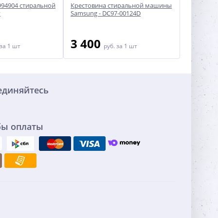
994904 стиральной
Крестовина стиральной машины
Крестовин
y
Samsung - DC97-00124D
машины D
3 400
4 20
за 1 шт
руб.
за 1 шт
единяйтесь
бы оплаты