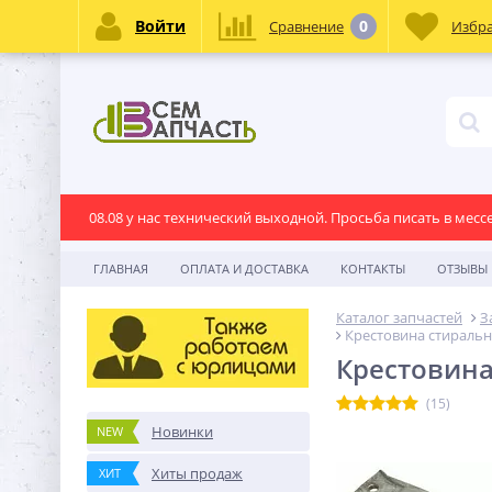
Войти
0
Сравнение
Избр
08.08 у нас технический выходной. Просьба писать в месс
ГЛАВНАЯ
ОПЛАТА И ДОСТАВКА
КОНТАКТЫ
ОТЗЫВЫ
Каталог запчастей
З
Крестовина стиральн
Крестовина
(15)
Новинки
NEW
Хиты продаж
ХИТ