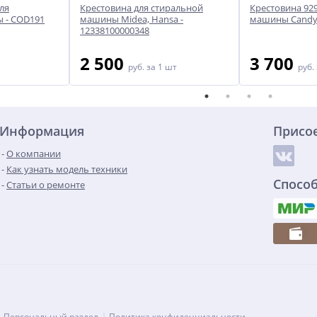
ля
Крестовина для стиральной
Крестовина 92
 - COD191
машины Midea, Hansa -
машины Cand
12338100000348
2 500
3 700
руб.
за 1 шт
руб.
Информация
Присо
О компании
Как узнать модель техники
Спосо
Статьи о ремонте
Персональный раздел
Политика конфиденциальности