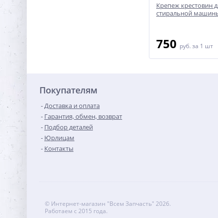
 машины
Крестовина стиральной машины
Крепеж крестовин д
Samsung - DC97-11292A
стиральной машины
3 400
750
руб.
за 1 шт
руб.
за 1 шт
Покупателям
Доставка и оплата
Гарантия, обмен, возврат
Подбор деталей
Юрлицам
Контакты
© Интернет-магазин "Всем Запчасть" 2026.
Работаем с 2015 года.