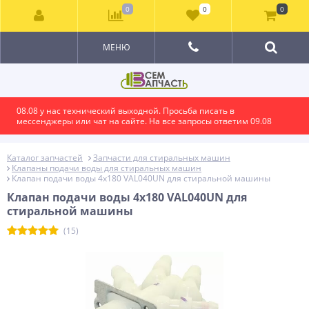
0
0
0
МЕНЮ
08.08 у нас технический выходной. Просьба писать в
мессенджеры или чат на сайте. На все запросы ответим 09.08
Каталог запчастей
Запчасти для стиральных машин
Клапаны подачи воды для стиральных машин
Клапан подачи воды 4x180 VAL040UN для стиральной машины
Клапан подачи воды 4x180 VAL040UN для
стиральной машины
(15)