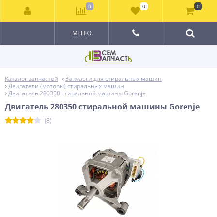
0
0
0
МЕНЮ
Каталог запчастей
Запчасти для стиральных машин
Двигатели (моторы) стиральных машин
Двигатель 280350 стиральной машины Gorenje
Двигатель 280350 стиральной машины Gorenje
(8)