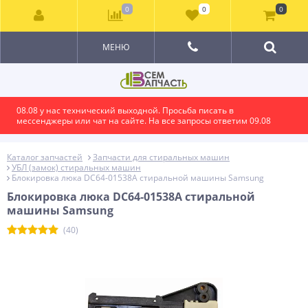
0
0
0
МЕНЮ
08.08 у нас технический выходной. Просьба писать в
мессенджеры или чат на сайте. На все запросы ответим 09.08
Каталог запчастей
Запчасти для стиральных машин
УБЛ (замок) стиральных машин
Блокировка люка DC64-01538A стиральной машины Samsung
Блокировка люка DC64-01538A стиральной
машины Samsung
(40)