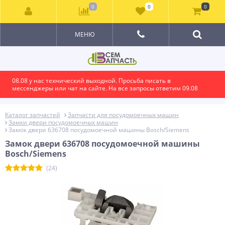
0
0
0
МЕНЮ
08.08 у нас технический выходной. Просьба писать в
мессенджеры или чат на сайте. На все запросы ответим 09.08
Каталог запчастей
Запчасти для посудомоечных машин
Замки двери посудомоечных машин
Замок двери 636708 посудомоечной машины Bosch/Siemens
Замок двери 636708 посудомоечной машины
Bosch/Siemens
(24)