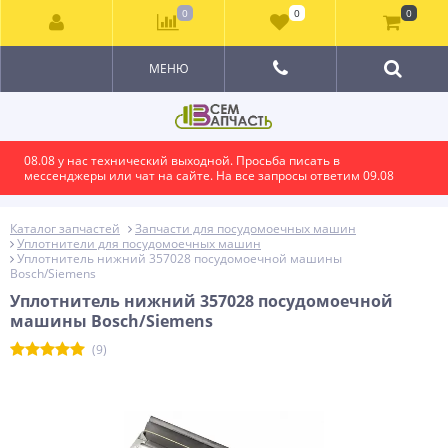
0
0
0
МЕНЮ
08.08 у нас технический выходной. Просьба писать в
мессенджеры или чат на сайте. На все запросы ответим 09.08
Каталог запчастей
Запчасти для посудомоечных машин
Уплотнители для посудомоечных машин
Уплотнитель нижний 357028 посудомоечной машины
Bosch/Siemens
Уплотнитель нижний 357028 посудомоечной
машины Bosch/Siemens
(9)