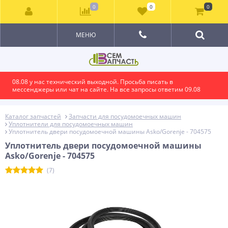
0
0
0
МЕНЮ
08.08 у нас технический выходной. Просьба писать в
мессенджеры или чат на сайте. На все запросы ответим 09.08
Каталог запчастей
Запчасти для посудомоечных машин
Уплотнители для посудомоечных машин
Уплотнитель двери посудомоечной машины Asko/Gorenje - 704575
Уплотнитель двери посудомоечной машины
Asko/Gorenje - 704575
(7)